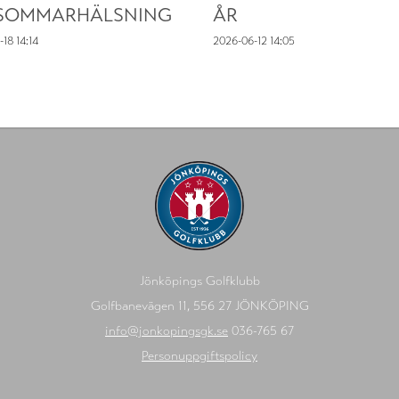
SOMMARHÄLSNING
ÅR
-18
14:14
2026-06-12
14:05
Jönköpings Golfklubb
Golfbanevägen 11, 556 27 JÖNKÖPING
info@jonkopingsgk.se
036-765 67
Personuppgiftspolicy