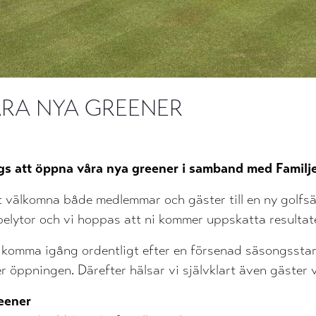
ÅRA NYA GREENER
ags att öppna våra nya greener i samband med Familj
tt välkomna både medlemmar och gäster till en ny golfs
spelytor och vi hoppas att ni kommer uppskatta resultat
t komma igång ordentligt efter en försenad säsongssta
öppningen. Därefter hälsar vi självklart även gäster va
reener