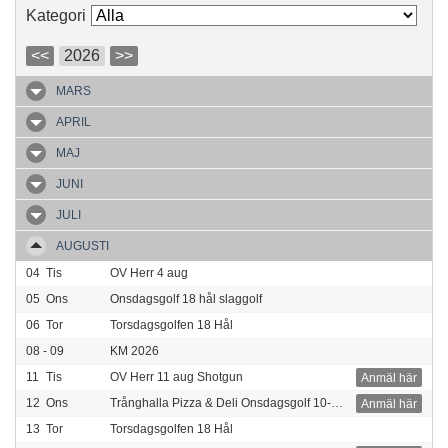
Kategori
<<
2026
>>
MARS
APRIL
MAJ
JUNI
JULI
AUGUSTI
04
Tis
OV Herr 4 aug
05
Ons
Onsdagsgolf 18 hål slaggolf
06
Tor
Torsdagsgolfen 18 Hål
08 - 09
KM 2026
11
Tis
OV Herr 11 aug Shotgun
Anmäl här
12
Ons
Trånghalla Pizza & Deli Onsdagsgolf 10-hål Poängbogey
Anmäl här
13
Tor
Torsdagsgolfen 18 Hål