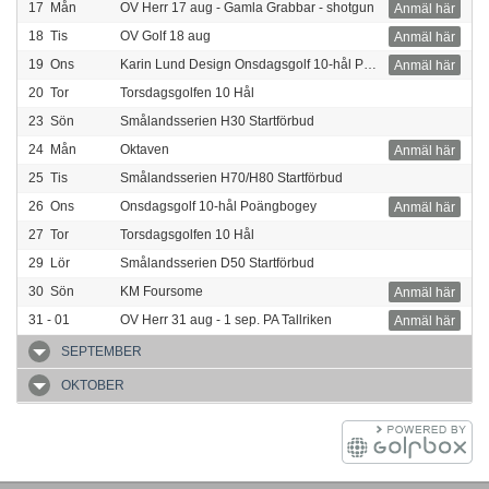
17
Mån
OV Herr 17 aug - Gamla Grabbar - shotgun
Anmäl här
18
Tis
OV Golf 18 aug
Anmäl här
19
Ons
Karin Lund Design Onsdagsgolf 10-hål Poängbogey
Anmäl här
20
Tor
Torsdagsgolfen 10 Hål
23
Sön
Smålandsserien H30 Startförbud
24
Mån
Oktaven
Anmäl här
25
Tis
Smålandsserien H70/H80 Startförbud
26
Ons
Onsdagsgolf 10-hål Poängbogey
Anmäl här
27
Tor
Torsdagsgolfen 10 Hål
29
Lör
Smålandsserien D50 Startförbud
30
Sön
KM Foursome
Anmäl här
31 - 01
OV Herr 31 aug - 1 sep. PA Tallriken
Anmäl här
SEPTEMBER
OKTOBER