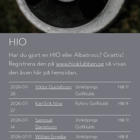
HIO
Har du gjort en HIO eller Albatross? Grattis!
Registrera den på
www.hioklubben.se
så visas
den även här på hemsidan.
2026-07-
Viktor Gustafsson
Jönköpings
Hål 11
28
Golfklubb
2026-07-
Karl-Erik Niva
Ryfors Golfklubb
Hål 9
27
2026-07-
Sammuel
Jönköpings
Hål 11
14
Danielsson
Golfklubb
2026-07-11
William Engelke
Jönköpings
Hål 8