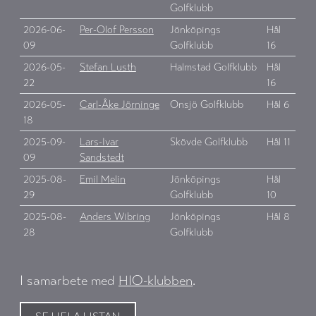
Golfklubb
2026-06-
Per-Olof Persson
Jönköpings
Hål
09
Golfklubb
16
2026-05-
Stefan Lusth
Halmstad Golfklubb
Hål
22
16
2026-05-
Carl-Åke Jörninge
Onsjö Golfklubb
Hål 6
18
2025-09-
Lars-Ivar
Skövde Golfklubb
Hål 11
09
Sandstedt
2025-08-
Emil Melin
Jönköpings
Hål
29
Golfklubb
10
2025-08-
Anders Wibring
Jönköpings
Hål 8
28
Golfklubb
I samarbete med
HIO-klubben
.
SE HELA LISTAN