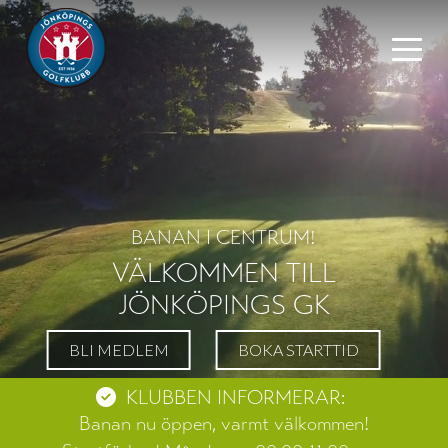
BANAN I CENTRUM!
VÄLKOMMEN TILL
JÖNKÖPINGS GK
BLI MEDLEM
BOKA STARTTID
KLUBBEN INFORMERAR:
Banan nu öppen, varmt välkommen!