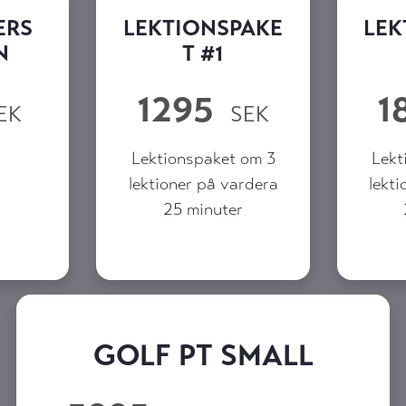
ERS
LEKTIONSPAKE
LEK
N
T #1
1295
1
EK
SEK
Lektionspaket om 3
Lekt
lektioner på vardera
lekti
25 minuter
GOLF PT SMALL