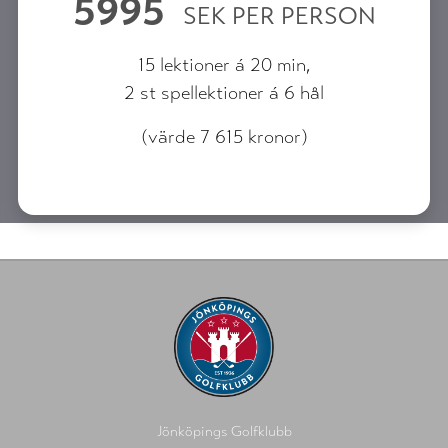
5995
SEK PER PERSON
15 lektioner á 20 min,
2 st spellektioner á 6 hål
(värde 7 615 kronor)
Jönköpings Golfklubb