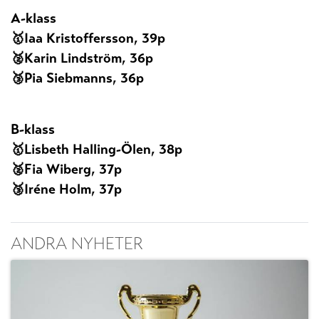
A-klass
🥇Iaa Kristoffersson, 39p
🥈Karin Lindström, 36p
🥉Pia Siebmanns, 36p
B-klass
🥇Lisbeth Halling-Ölen, 38p
🥈Fia Wiberg, 37p
🥉Iréne Holm, 37p
ANDRA NYHETER